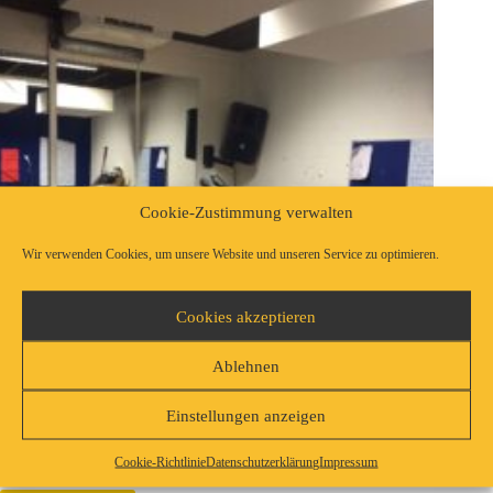
Cookie-Zustimmung verwalten
Wir verwenden Cookies, um unsere Website und unseren Service zu optimieren.
Cookies akzeptieren
Ablehnen
Einstellungen anzeigen
Der Proberaum ist eines der wichtigsten Dinge die eine Band
braucht. Um das bei uns weiterhin auch anbieten zu können,
Cookie-Richtlinie
Datenschutzerklärung
Impressum
…