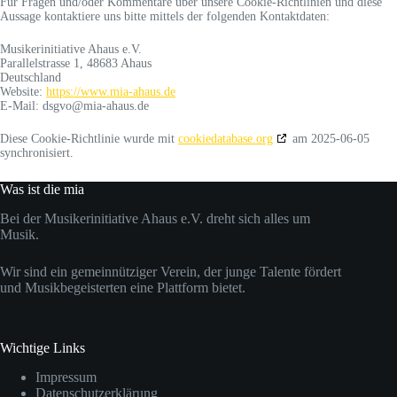
Für Fragen und/oder Kommentare über unsere Cookie-Richtlinien und diese
Aussage kontaktiere uns bitte mittels der folgenden Kontaktdaten:
Musikerinitiative Ahaus e.V.
Parallelstrasse 1, 48683 Ahaus
Deutschland
Website:
https://www.mia-ahaus.de
E-Mail:
dsgvo@
mia-ahaus.de
Diese Cookie-Richtlinie wurde mit
cookiedatabase.org
am 2025-06-05
synchronisiert.
Was ist die mia
Bei der Musikerinitiative Ahaus e.V. dreht sich alles um
Musik.
Wir sind ein gemeinnütziger Verein, der junge Talente fördert
und Musikbegeisterten eine Plattform bietet.
Wichtige Links
Impressum
Datenschutzerklärung