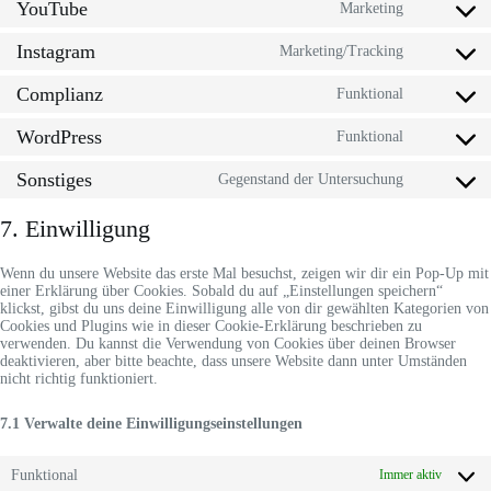
YouTube
service
Marketing
Consent
google-
to
fonts
Instagram
service
Marketing/Tracking
Consent
youtube
to
Complianz
service
Funktional
Consent
instagram
to
WordPress
service
Funktional
Consent
complianz
to
Sonstiges
service
Gegenstand der Untersuchung
Consent
wordpress
to
service
7. Einwilligung
sonstiges
Wenn du unsere Website das erste Mal besuchst, zeigen wir dir ein Pop-Up mit
einer Erklärung über Cookies. Sobald du auf „Einstellungen speichern“
klickst, gibst du uns deine Einwilligung alle von dir gewählten Kategorien von
Cookies und Plugins wie in dieser Cookie-Erklärung beschrieben zu
verwenden. Du kannst die Verwendung von Cookies über deinen Browser
deaktivieren, aber bitte beachte, dass unsere Website dann unter Umständen
nicht richtig funktioniert.
7.1 Verwalte deine Einwilligungseinstellungen
Funktional
Immer aktiv